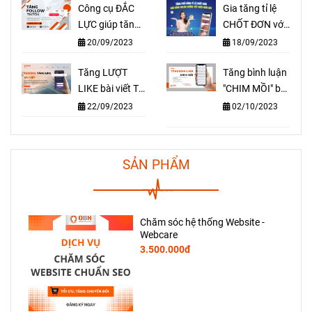
Công cụ ĐẮC
Gia tăng tỉ lệ
LỰC giúp tăng
CHỐT ĐƠN với
FOLLOW
dịch vụ TĂNG
20/09/2023
18/09/2023
TIKTOK nhanh
MẮT live
chóng hiệu quả
Tăng LƯỢT
stream
Tăng bình luận
LIKE bài viết TỰ
facebook,
"CHIM MỒI" bài
ĐỘNG - Cứ
tiktok
viết - Cách hiệu
22/09/2023
02/10/2023
đăng bài là có
quả để thúc
LIKE
đẩy "RA ĐƠN"
nhanh chóng
SẢN PHẨM
Chăm sóc hệ thống Website -
Webcare
3.500.000đ